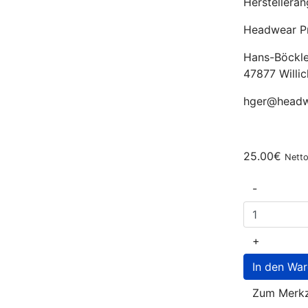
Herstellera
Headwear Pr
Hans-Böckle
47877 Willic
hger@headw
25.00€
Netto
-
+
Zum Merkz