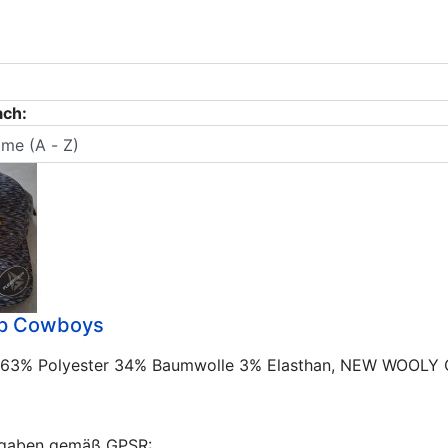
ach:
ap Cowboys
1: 63% Polyester 34% Baumwolle 3% Elasthan, NEW WOOL
ngaben gemäß GPSR: