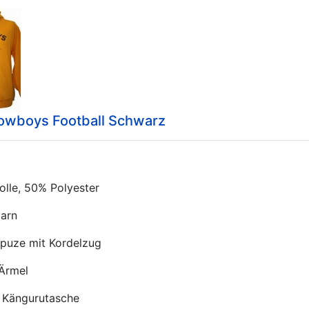
owboys Football Schwarz
le, 50% Polyester
arn
puze mit Kordelzug
Ärmel
 Kängurutasche