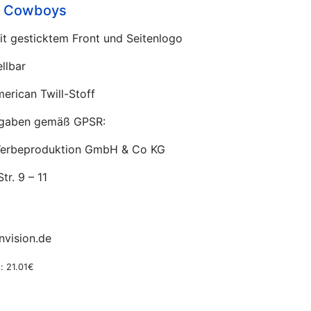
k Cowboys
t gesticktem Front und Seitenlogo
ellbar
rican Twill-Stoff
ngaben gemäß GPSR:
Werbeproduktion GmbH & Co KG
tr. 9 – 11
vision.de
: 21.01€