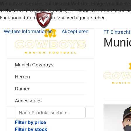
Wir nutzen Cookies auf unserer Website. Einige von ihnen s
verbessern (Tracking Cookies). Sie können selbst entschei
Funktionalitäten der Seite zur Verfügung stehen.
Weitere Informationen
Akzeptieren
FT Eintrach
Muni
Munich Cowboys
Herren
Damen
Accessories
Filter by price
Filter by stock