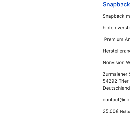
Snapbac
Snapback mi
hinten verst
Premium Ame
Herstellera
Nonvision 
Zurmaiener S
54292 Trier
Deutschland
contact@non
25.00€
Netto
-