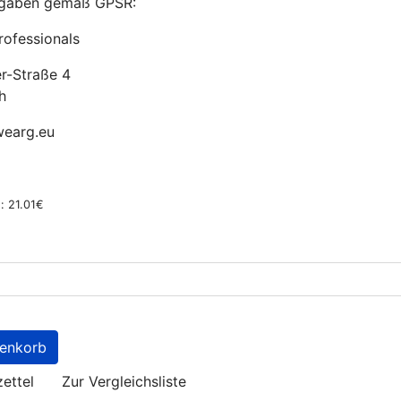
ngaben gemäß GPSR:
ofessionals
r-Straße 4
h
earg.eu
: 21.01€
ettel
Zur Vergleichsliste