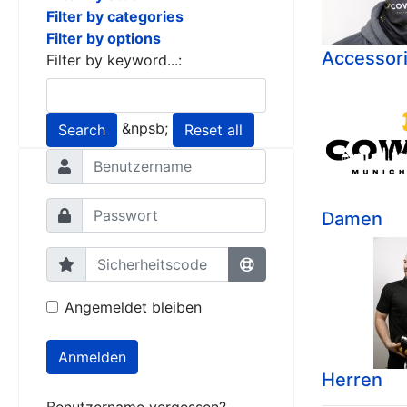
Filter by categories
Filter by options
Accessor
Filter by keyword...:
&npsb;
Search
Reset all
Damen
Angemeldet bleiben
Anmelden
Herren
Benutzername vergessen?