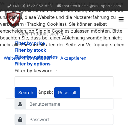
Wir nutzen Cookies auf unserer Website. Einige von ihnen
+49 (0) 1522 9521823
thorsten.friemel@skill-sports.com
sind essenziell für den Betrieb der Seite, während andere
uns helfen, diese Website und die Nutzererfahrung zu
verbessern (Tracking Cookies). Sie können selbst
entscheiden, ob Sie die Cookies zulassen möchten. Bitte
beachten Sie, dass bei einer Ablehnung womöglich nicht
Filter by price
mehr alle Funktionalitäten der Seite zur Verfügung stehen.
Filter by stock
Filter by categories
Weitere Informationen
Akzeptieren
Filter by options
Filter by keyword...:
&npsb;
Search
Reset all