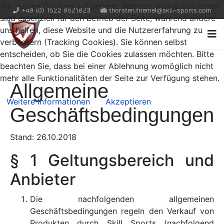
Wir nutzen Cookies auf unserer Website. Einige von ihnen
+49 (0) 1522 9521823
thorsten.friemel@skill-sports.com
sind essenziell für den Betrieb der Seite, während andere
uns helfen, diese Website und die Nutzererfahrung zu
verbessern (Tracking Cookies). Sie können selbst
entscheiden, ob Sie die Cookies zulassen möchten. Bitte
beachten Sie, dass bei einer Ablehnung womöglich nicht
mehr alle Funktionalitäten der Seite zur Verfügung stehen.
Allgemeine
Weitere Informationen
Akzeptieren
Geschäftsbedingungen
Stand: 26.10.2018
§ 1 Geltungsbereich und
Anbieter
Die nachfolgenden allgemeinen
Geschäftsbedingungen regeln den Verkauf von
Produkten durch Skill Sports (nachfolgend