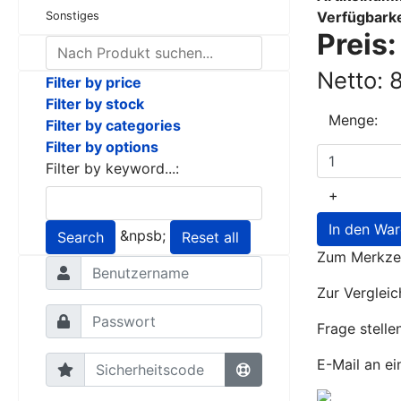
Verfügbarke
Sonstiges
Preis
Netto: 
Filter by price
Filter by stock
Menge:
Filter by categories
Filter by options
Filter by keyword...:
+
In den Wa
&npsb;
Search
Reset all
Zum Merkzet
Zur Vergleic
Frage stelle
E-Mail an ei