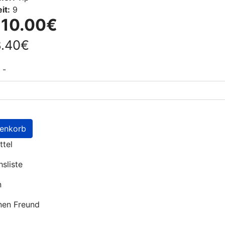
it:
9
:
10.00€
8.40€
-
renkorb
tel
hsliste
n
nen Freund