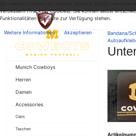
Wir nutzen Cookies auf unserer Website. Einige von ihnen s
verbessern (Tracking Cookies). Sie können selbst entschei
Funktionalitäten der Seite zur Verfügung stehen.
Weitere Informationen
Akzeptieren
Bandana/Sc
Autoaufkle
Unte
Munich Cowboys
Herren
Damen
Accessories
Caps
Taschen
Artikelnum