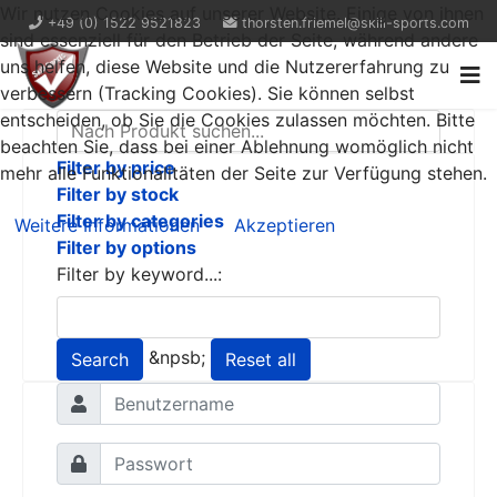
Wir nutzen Cookies auf unserer Website. Einige von ihnen
+49 (0) 1522 9521823
thorsten.friemel@skill-sports.com
sind essenziell für den Betrieb der Seite, während andere
uns helfen, diese Website und die Nutzererfahrung zu
verbessern (Tracking Cookies). Sie können selbst
entscheiden, ob Sie die Cookies zulassen möchten. Bitte
beachten Sie, dass bei einer Ablehnung womöglich nicht
Filter by price
mehr alle Funktionalitäten der Seite zur Verfügung stehen.
Filter by stock
Filter by categories
Weitere Informationen
Akzeptieren
Filter by options
Filter by keyword...:
&npsb;
Search
Reset all