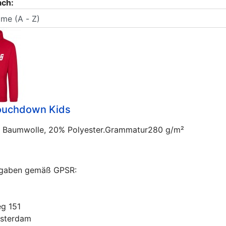
ach:
ouchdown Kids
 Baumwolle, 20% Polyester.Grammatur280 g/m²
ngaben gemäß GPSR:
g 151
sterdam