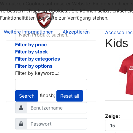
Wir nutzen Cookies auf unserer Website. Einige von ihnen s
verbessern (Tracking Cookies). Sie können selbst entschei
Funktionalitäten der Seite zur Verfügung stehen.
Weitere Informationen
Akzeptieren
Accescoires
Kids
Filter by price
Filter by stock
Filter by categories
Filter by options
Filter by keyword...:
&npsb;
Search
Reset all
Zeige: