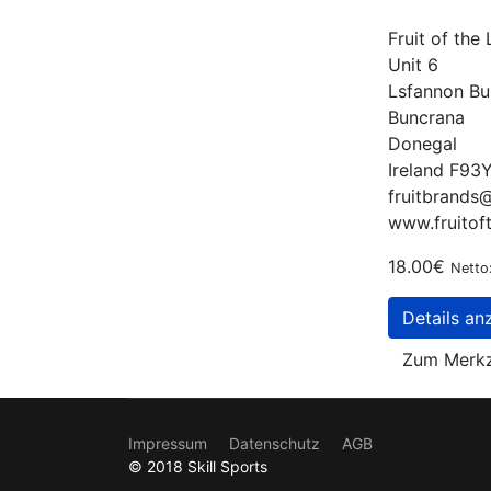
Fruit of the
Unit 6
Lsfannon Bu
Buncrana
Donegal
Ireland F9
fruitbrands
www.fruitof
18.00€
Netto
Details an
Zum Merkz
Impressum
Datenschutz
AGB
© 2018 Skill Sports