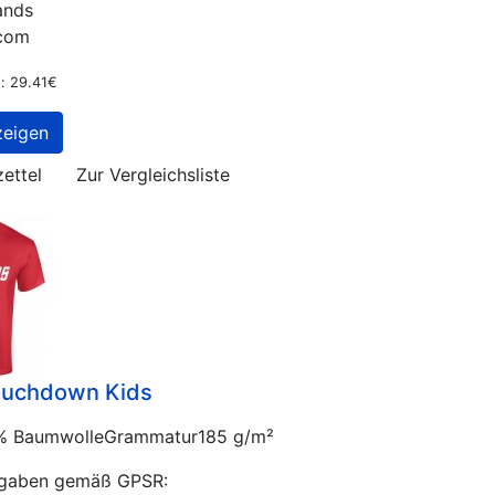
ands
.com
: 29.41€
zeigen
ettel
Zur Vergleichsliste
Touchdown Kids
0% BaumwolleGrammatur185 g/m²
ngaben gemäß GPSR: