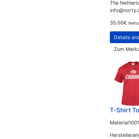
The Netherl
info@norty
35.00€
Netto
Details an
Zum Merkz
T-Shirt 
Material10
Herstellera