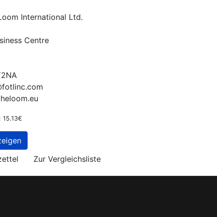
 Loom International Ltd.
siness Centre
3Y2NA
@fotlinc.com
theloom.eu
: 15.13€
zeigen
ettel
Zur Vergleichsliste