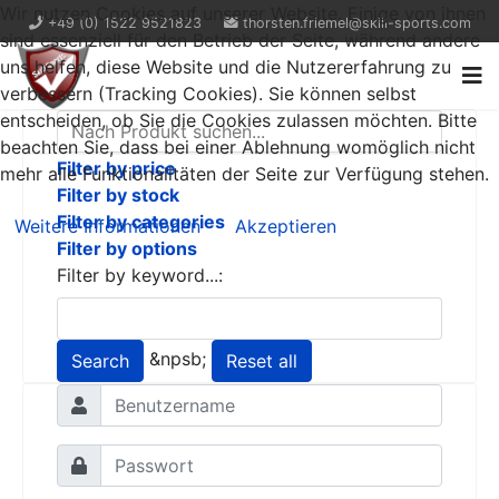
Wir nutzen Cookies auf unserer Website. Einige von ihnen
+49 (0) 1522 9521823
thorsten.friemel@skill-sports.com
sind essenziell für den Betrieb der Seite, während andere
uns helfen, diese Website und die Nutzererfahrung zu
verbessern (Tracking Cookies). Sie können selbst
entscheiden, ob Sie die Cookies zulassen möchten. Bitte
beachten Sie, dass bei einer Ablehnung womöglich nicht
Filter by price
mehr alle Funktionalitäten der Seite zur Verfügung stehen.
Filter by stock
Filter by categories
Weitere Informationen
Akzeptieren
Filter by options
Filter by keyword...:
&npsb;
Search
Reset all