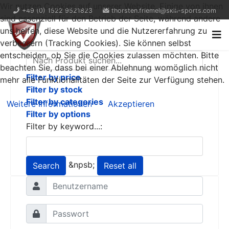
Wir nutzen Cookies auf unserer Website. Einige von ihnen
+49 (0) 1522 9521823
thorsten.friemel@skill-sports.com
sind essenziell für den Betrieb der Seite, während andere
uns helfen, diese Website und die Nutzererfahrung zu
verbessern (Tracking Cookies). Sie können selbst
entscheiden, ob Sie die Cookies zulassen möchten. Bitte
beachten Sie, dass bei einer Ablehnung womöglich nicht
Filter by price
mehr alle Funktionalitäten der Seite zur Verfügung stehen.
Filter by stock
Filter by categories
Weitere Informationen
Akzeptieren
Filter by options
Filter by keyword...:
&npsb;
Search
Reset all