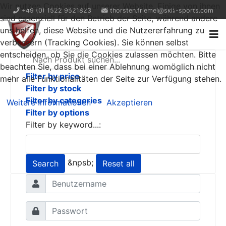
Wir nutzen Cookies auf unserer Website. Einige von ihnen
+49 (0) 1522 9521823
thorsten.friemel@skill-sports.com
sind essenziell für den Betrieb der Seite, während andere
uns helfen, diese Website und die Nutzererfahrung zu
verbessern (Tracking Cookies). Sie können selbst
entscheiden, ob Sie die Cookies zulassen möchten. Bitte
beachten Sie, dass bei einer Ablehnung womöglich nicht
Filter by price
mehr alle Funktionalitäten der Seite zur Verfügung stehen.
Filter by stock
Filter by categories
Weitere Informationen
Akzeptieren
Filter by options
Filter by keyword...:
&npsb;
Search
Reset all